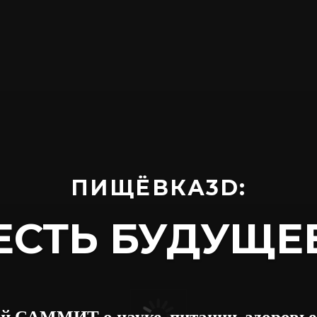
ПИЩЁВКА3D:
ЕСТЬ БУДУЩЕ
й САММИТ о науке, питании, здоровье 