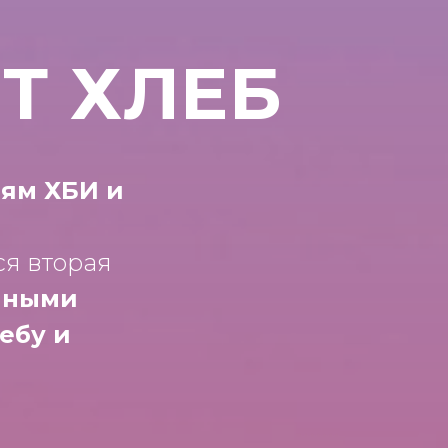
Т ХЛЕБ
иям ХБИ и
я вторая
ийными
ебу и