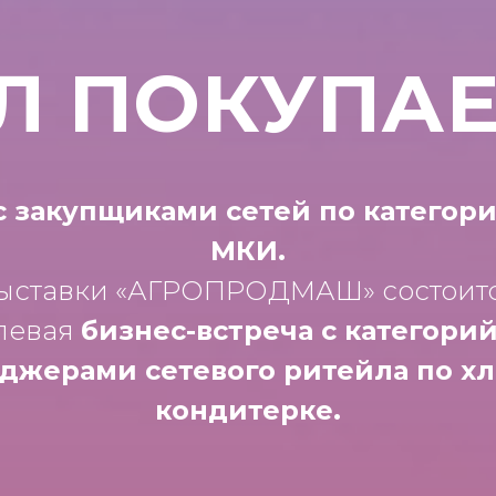
Л ПОКУПАЕ
с закупщиками сетей по категор
МКИ.
выставки «АГРОПРОДМАШ» состоитс
левая
бизнес-встреча с категор
джерами сетевого ритейла по хл
кондитерке.